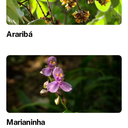
Araribá
Marianinha