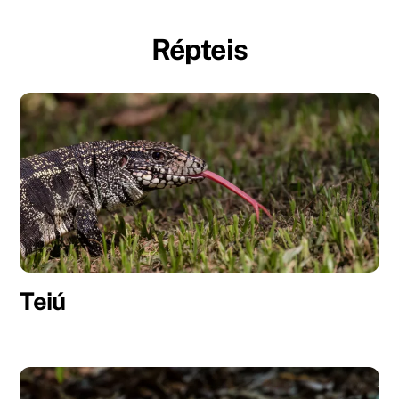
Répteis
Teiú